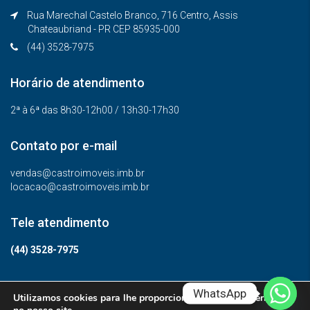
Rua Marechal Castelo Branco, 716 Centro, Assis
Chateaubriand - PR CEP 85935-000
(44) 3528-7975
Horário de atendimento
2ª à 6ª das 8h30-12h00 / 13h30-17h30
Contato por e-mail
vendas@castroimoveis.imb.br
locacao@castroimoveis.imb.br
Tele atendimento
(44) 3528-7975
WhatsApp
Utilizamos cookies para lhe proporcionar a melhor experiência
© Todos os direitos reservados.