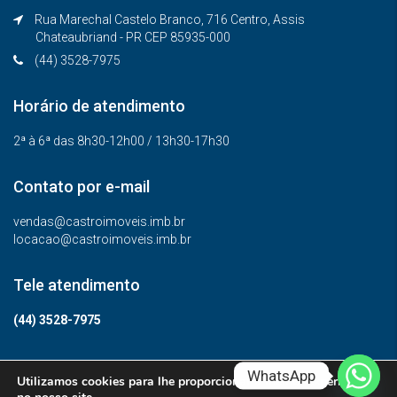
Rua Marechal Castelo Branco, 716 Centro, Assis
Chateaubriand - PR CEP 85935-000
(44) 3528-7975
Horário de atendimento
2ª à 6ª das 8h30-12h00 / 13h30-17h30
Contato por e-mail
vendas@castroimoveis.imb.br
locacao@castroimoveis.imb.br
Tele atendimento
(44) 3528-7975
WhatsApp
Utilizamos cookies para lhe proporcionar a melhor experiência
© Todos os direitos reservados.