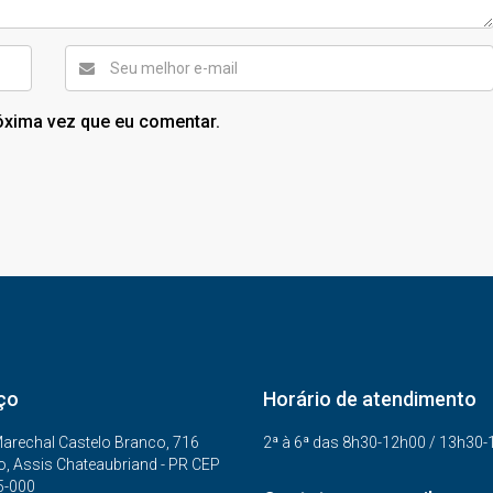
óxima vez que eu comentar.
ço
Horário de atendimento
arechal Castelo Branco, 716
2ª à 6ª das 8h30-12h00 / 13h30
o, Assis Chateaubriand - PR CEP
5-000