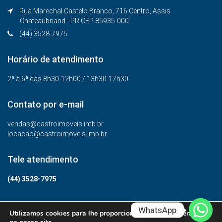
Rua Marechal Castelo Branco, 716 Centro, Assis
Chateaubriand - PR CEP 85935-000
(44) 3528-7975
Horário de atendimento
2ª à 6ª das 8h30-12h00 / 13h30-17h30
Contato por e-mail
vendas@castroimoveis.imb.br
locacao@castroimoveis.imb.br
Tele atendimento
(44) 3528-7975
WhatsApp
Utilizamos cookies para lhe proporcionar a melhor experiência
© Todos os direitos reservados.