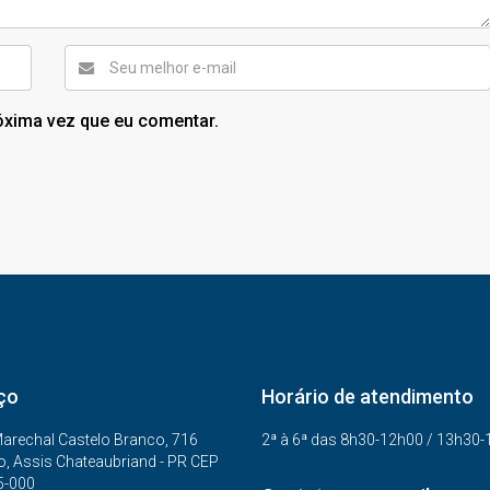
óxima vez que eu comentar.
ço
Horário de atendimento
arechal Castelo Branco, 716
2ª à 6ª das 8h30-12h00 / 13h30
o, Assis Chateaubriand - PR CEP
5-000