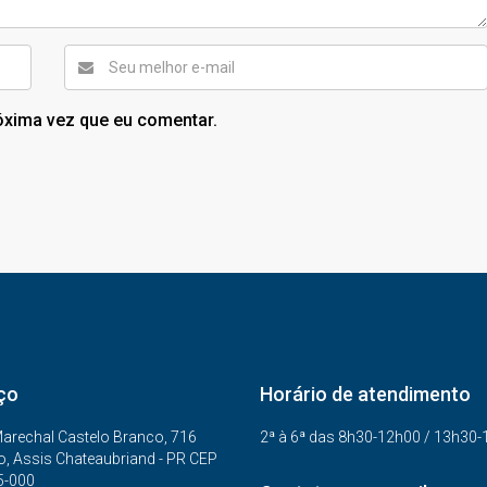
óxima vez que eu comentar.
ço
Horário de atendimento
arechal Castelo Branco, 716
2ª à 6ª das 8h30-12h00 / 13h30
o, Assis Chateaubriand - PR CEP
5-000