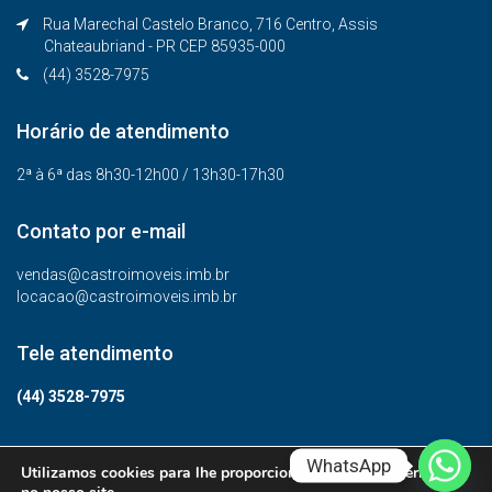
Rua Marechal Castelo Branco, 716 Centro, Assis
Chateaubriand - PR CEP 85935-000
(44) 3528-7975
Horário de atendimento
2ª à 6ª das 8h30-12h00 / 13h30-17h30
Contato por e-mail
vendas@castroimoveis.imb.br
locacao@castroimoveis.imb.br
Tele atendimento
(44) 3528-7975
WhatsApp
Utilizamos cookies para lhe proporcionar a melhor experiência
© Todos os direitos reservados.