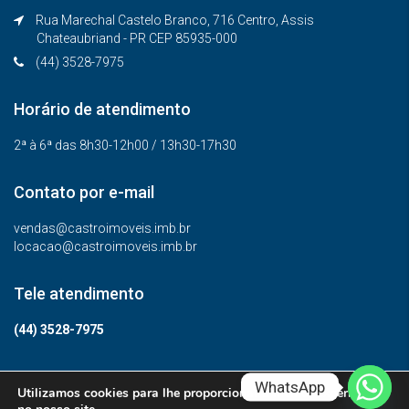
Rua Marechal Castelo Branco, 716 Centro, Assis
Chateaubriand - PR CEP 85935-000
(44) 3528-7975
Horário de atendimento
2ª à 6ª das 8h30-12h00 / 13h30-17h30
Contato por e-mail
vendas@castroimoveis.imb.br
locacao@castroimoveis.imb.br
Tele atendimento
(44) 3528-7975
WhatsApp
Utilizamos cookies para lhe proporcionar a melhor experiência
© Todos os direitos reservados.