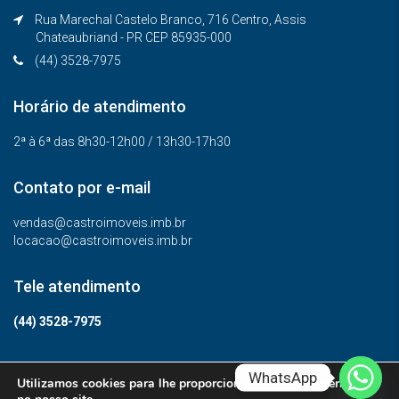
Rua Marechal Castelo Branco, 716 Centro, Assis
Chateaubriand - PR CEP 85935-000
(44) 3528-7975
Horário de atendimento
2ª à 6ª das 8h30-12h00 / 13h30-17h30
Contato por e-mail
vendas@castroimoveis.imb.br
locacao@castroimoveis.imb.br
Tele atendimento
(44) 3528-7975
WhatsApp
Utilizamos cookies para lhe proporcionar a melhor experiência
© Todos os direitos reservados.