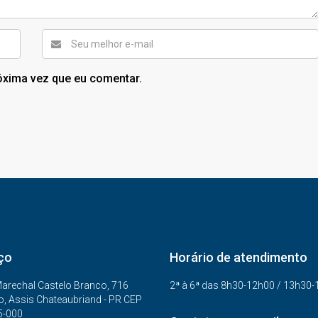
óxima vez que eu comentar.
ço
Horário de atendimento
arechal Castelo Branco, 716
2ª à 6ª das 8h30-12h00 / 13h30
o, Assis Chateaubriand - PR CEP
5-000