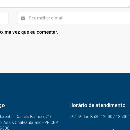
óxima vez que eu comentar.
ço
Horário de atendimento
arechal Castelo Branco, 716
2ª à 6ª das 8h30-12h00 / 13h30
o, Assis Chateaubriand - PR CEP
5-000