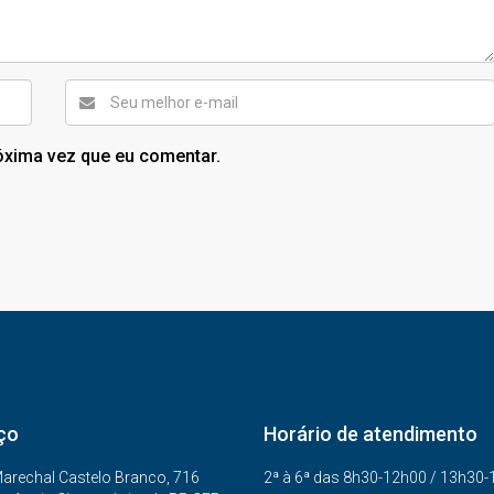
óxima vez que eu comentar.
ço
Horário de atendimento
arechal Castelo Branco, 716
2ª à 6ª das 8h30-12h00 / 13h30