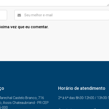
óxima vez que eu comentar.
ço
Horário de atendimento
arechal Castelo Branco, 716
2ª à 6ª das 8h30-12h00 / 13h30
o, Assis Chateaubriand - PR CEP
5-000