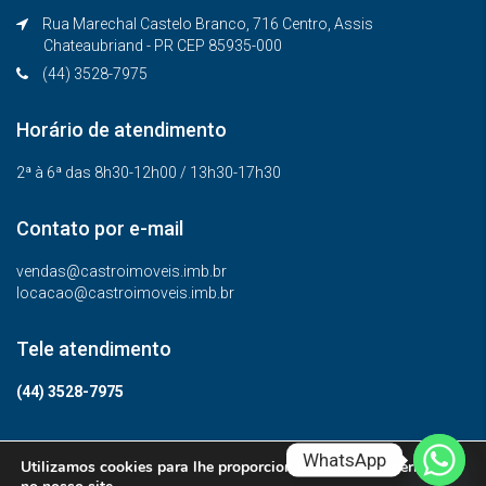
Rua Marechal Castelo Branco, 716 Centro, Assis
Chateaubriand - PR CEP 85935-000
(44) 3528-7975
Horário de atendimento
2ª à 6ª das 8h30-12h00 / 13h30-17h30
Contato por e-mail
vendas@castroimoveis.imb.br
locacao@castroimoveis.imb.br
Tele atendimento
(44) 3528-7975
WhatsApp
Utilizamos cookies para lhe proporcionar a melhor experiência
© Todos os direitos reservados.