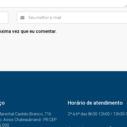
óxima vez que eu comentar.
ço
Horário de atendimento
arechal Castelo Branco, 716
2ª à 6ª das 8h30-12h00 / 13h30
o, Assis Chateaubriand - PR CEP
5-000