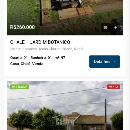
R$260.000
CHALÉ – JARDIM BOTÂNICO
Jardim Botanico, Assis Chateaubriand, Região Geográfica Imediata de Toledo, Região Geográfica Intermediária de Cascavel, Paraná, Região Sul, Brasil
Quarto: 01
Banheiro: 01
m²: 97
Detalhes
Casa, Chalé, Venda
DESTAQUE
VENDA