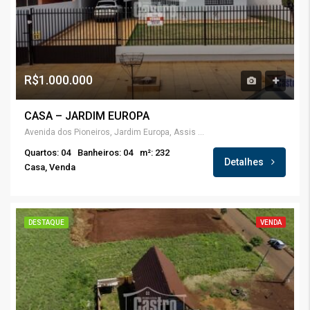
R$1.000.000
CASA – JARDIM EUROPA
Avenida dos Pioneiros, Jardim Europa, Assis Chateaubriand, Região Geográfica Imediata de Toledo, Região Geográfica Intermediária de Cascavel, Paraná, Região Sul, 85935-000, Brasil
Quartos: 04
Banheiros: 04
m²: 232
Detalhes
Casa, Venda
DESTAQUE
VENDA