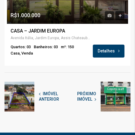
R$1.000.000
CASA – JARDIM EUROPA
Avenida Itália, Jardim Europa, Assis Chateaubriand, Região Geográfica Imediata de Toledo, Região Geográfica Intermediária de Cascavel, Paraná, Região Sul, 85934-000, Brasil
Quartos: 03
Banheiros: 03
m²: 150
Detalhes
Casa, Venda
IMÓVEL
PRÓXIMO
ANTERIOR
IMÓVEL