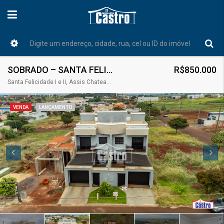
SOBRADO – SANTA FELICIDADE
R$850.000
Santa Felicidade I e II, Assis Chateaubriand, Paraná, Região Sul, Brasil
VENDA
LANÇAMENTO