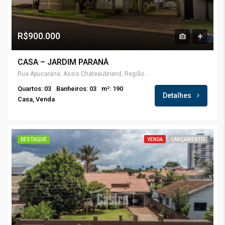
R$900.000
CASA – JARDIM PARANÁ
Rua Apucarana, Assis Chateaubriand, Região Geográfica Imediata de Toledo, Região Geográfica Intermediária de Cascavel, Paraná, Região Sul, 85935-000, Brasil
Quartos: 03
Banheiros: 03
m²: 190
Detalhes
Casa, Venda
DESTAQUE
VENDA
LANÇAMENTO