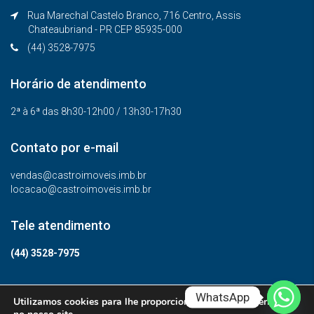
Rua Marechal Castelo Branco, 716 Centro, Assis
Chateaubriand - PR CEP 85935-000
(44) 3528-7975
Horário de atendimento
2ª à 6ª das 8h30-12h00 / 13h30-17h30
Contato por e-mail
vendas@castroimoveis.imb.br
locacao@castroimoveis.imb.br
Tele atendimento
(44) 3528-7975
WhatsApp
Utilizamos cookies para lhe proporcionar a melhor experiência
© Todos os direitos reservados.