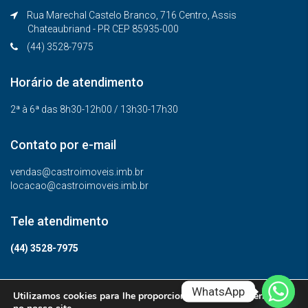
Rua Marechal Castelo Branco, 716 Centro, Assis
Chateaubriand - PR CEP 85935-000
(44) 3528-7975
Horário de atendimento
2ª à 6ª das 8h30-12h00 / 13h30-17h30
Contato por e-mail
vendas@castroimoveis.imb.br
locacao@castroimoveis.imb.br
Tele atendimento
(44) 3528-7975
WhatsApp
Utilizamos cookies para lhe proporcionar a melhor experiência
© Todos os direitos reservados.