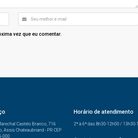
óxima vez que eu comentar.
ço
Horário de atendimento
arechal Castelo Branco, 716
2ª à 6ª das 8h30-12h00 / 13h30
o, Assis Chateaubriand - PR CEP
5-000