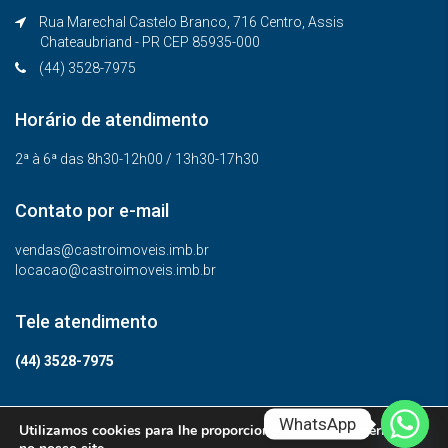
Rua Marechal Castelo Branco, 716 Centro, Assis
Chateaubriand - PR CEP 85935-000
(44) 3528-7975
Horário de atendimento
2ª à 6ª das 8h30-12h00 / 13h30-17h30
Contato por e-mail
vendas@castroimoveis.imb.br
locacao@castroimoveis.imb.br
Tele atendimento
(44) 3528-7975
WhatsApp
Utilizamos cookies para lhe proporcionar a melhor experiência
© Todos os direitos reservados.