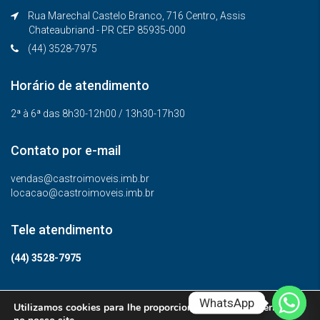
Rua Marechal Castelo Branco, 716 Centro, Assis
Chateaubriand - PR CEP 85935-000
(44) 3528-7975
Horário de atendimento
2ª à 6ª das 8h30-12h00 / 13h30-17h30
Contato por e-mail
vendas@castroimoveis.imb.br
locacao@castroimoveis.imb.br
Tele atendimento
(44) 3528-7975
WhatsApp
Utilizamos cookies para lhe proporcionar a melhor experiência
© Todos os direitos reservados.