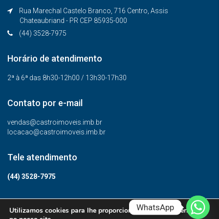
Rua Marechal Castelo Branco, 716 Centro, Assis
Chateaubriand - PR CEP 85935-000
(44) 3528-7975
Horário de atendimento
2ª à 6ª das 8h30-12h00 / 13h30-17h30
Contato por e-mail
vendas@castroimoveis.imb.br
locacao@castroimoveis.imb.br
Tele atendimento
(44) 3528-7975
WhatsApp
Utilizamos cookies para lhe proporcionar a melhor experiência
© Todos os direitos reservados.