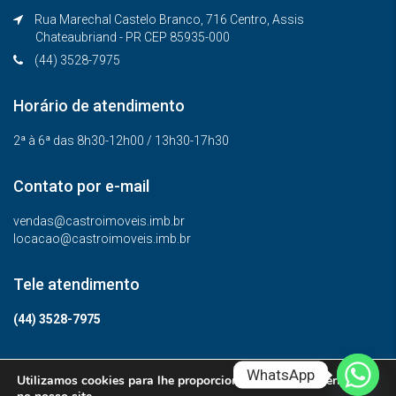
Rua Marechal Castelo Branco, 716 Centro, Assis
Chateaubriand - PR CEP 85935-000
(44) 3528-7975
Horário de atendimento
2ª à 6ª das 8h30-12h00 / 13h30-17h30
Contato por e-mail
vendas@castroimoveis.imb.br
locacao@castroimoveis.imb.br
Tele atendimento
(44) 3528-7975
WhatsApp
Utilizamos cookies para lhe proporcionar a melhor experiência
© Todos os direitos reservados.