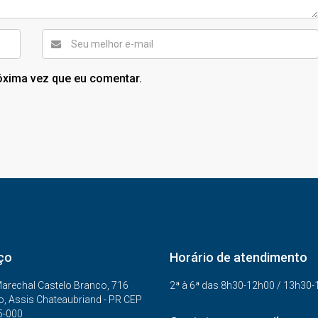
óxima vez que eu comentar.
ço
Horário de atendimento
arechal Castelo Branco, 716
2ª à 6ª das 8h30-12h00 / 13h30
o, Assis Chateaubriand - PR CEP
5-000