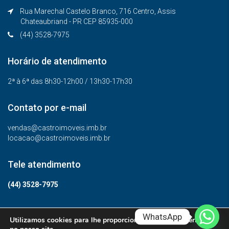
Rua Marechal Castelo Branco, 716 Centro, Assis
Chateaubriand - PR CEP 85935-000
(44) 3528-7975
Horário de atendimento
2ª à 6ª das 8h30-12h00 / 13h30-17h30
Contato por e-mail
vendas@castroimoveis.imb.br
locacao@castroimoveis.imb.br
Tele atendimento
(44) 3528-7975
WhatsApp
Utilizamos cookies para lhe proporcionar a melhor experiência
© Todos os direitos reservados.