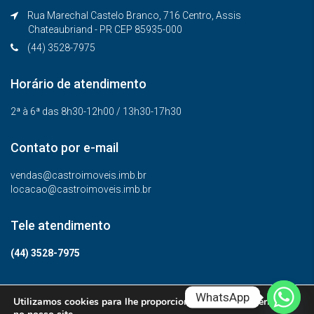
Rua Marechal Castelo Branco, 716 Centro, Assis
Chateaubriand - PR CEP 85935-000
(44) 3528-7975
Horário de atendimento
2ª à 6ª das 8h30-12h00 / 13h30-17h30
Contato por e-mail
vendas@castroimoveis.imb.br
locacao@castroimoveis.imb.br
Tele atendimento
(44) 3528-7975
WhatsApp
Utilizamos cookies para lhe proporcionar a melhor experiência
© Todos os direitos reservados.