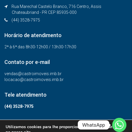
Rua Marechal Castelo Branco, 716 Centro, Assis
Chateaubriand - PR CEP 85935-000
(44) 3528-7975
Horário de atendimento
2ª à 6ª das 8h30-12h00 / 13h30-17h30
Contato por e-mail
vendas@castroimoveis.imb.br
locacao@castroimoveis.imb.br
Tele atendimento
(44) 3528-7975
WhatsApp
Utilizamos cookies para lhe proporcionar a melhor experiência
© Todos os direitos reservados.