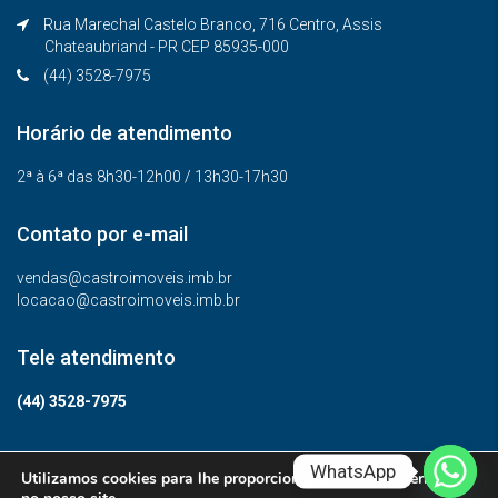
Rua Marechal Castelo Branco, 716 Centro, Assis
Chateaubriand - PR CEP 85935-000
(44) 3528-7975
Horário de atendimento
2ª à 6ª das 8h30-12h00 / 13h30-17h30
Contato por e-mail
vendas@castroimoveis.imb.br
locacao@castroimoveis.imb.br
Tele atendimento
(44) 3528-7975
WhatsApp
Utilizamos cookies para lhe proporcionar a melhor experiência
© Todos os direitos reservados.