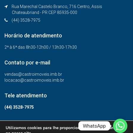
Rua Marechal Castelo Branco, 716 Centro, Assis
Chateaubriand - PR CEP 85935-000
(44) 3528-7975
Horário de atendimento
2ª à 6ª das 8h30-12h00 / 13h30-17h30
Contato por e-mail
vendas@castroimoveis.imb.br
locacao@castroimoveis.imb.br
Tele atendimento
(44) 3528-7975
WhatsApp
Utilizamos cookies para lhe proporcionar a melhor experiência
© Todos os direitos reservados.