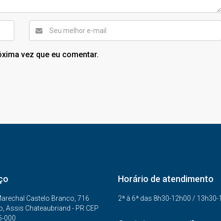
óxima vez que eu comentar.
ço
Horário de atendimento
arechal Castelo Branco, 716
2ª à 6ª das 8h30-12h00 / 13h30
o, Assis Chateaubriand - PR CEP
5-000