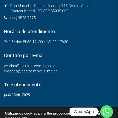
Rua Marechal Castelo Branco, 716 Centro, Assis
Chateaubriand - PR CEP 85935-000
(44) 3528-7975
Horário de atendimento
2ª à 6ª das 8h30-12h00 / 13h30-17h30
Contato por e-mail
vendas@castroimoveis.imb.br
locacao@castroimoveis.imb.br
Tele atendimento
(44) 3528-7975
WhatsApp
Utilizamos cookies para lhe proporcionar a melhor experiência
© Todos os direitos reservados.