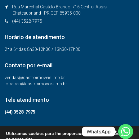
Rua Marechal Castelo Branco, 716 Centro, Assis
Chateaubriand - PR CEP 85935-000
(44) 3528-7975
Horário de atendimento
2ª à 6ª das 8h30-12h00 / 13h30-17h30
Contato por e-mail
vendas@castroimoveis.imb.br
locacao@castroimoveis.imb.br
Tele atendimento
(44) 3528-7975
WhatsApp
Utilizamos cookies para lhe proporcionar a melhor experiência
© Todos os direitos reservados.