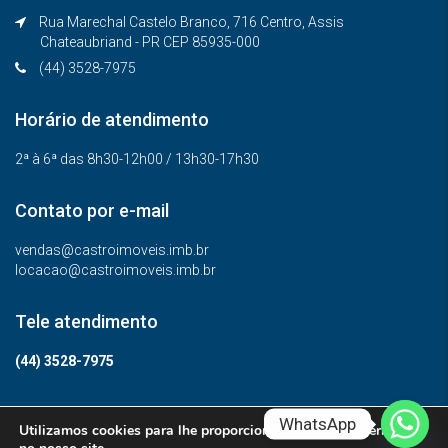
Rua Marechal Castelo Branco, 716 Centro, Assis
Chateaubriand - PR CEP 85935-000
(44) 3528-7975
Horário de atendimento
2ª à 6ª das 8h30-12h00 / 13h30-17h30
Contato por e-mail
vendas@castroimoveis.imb.br
locacao@castroimoveis.imb.br
Tele atendimento
(44) 3528-7975
WhatsApp
Utilizamos cookies para lhe proporcionar a melhor experiência
© Todos os direitos reservados.