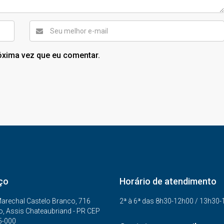
óxima vez que eu comentar.
ço
Horário de atendimento
arechal Castelo Branco, 716
2ª à 6ª das 8h30-12h00 / 13h30
o, Assis Chateaubriand - PR CEP
5-000