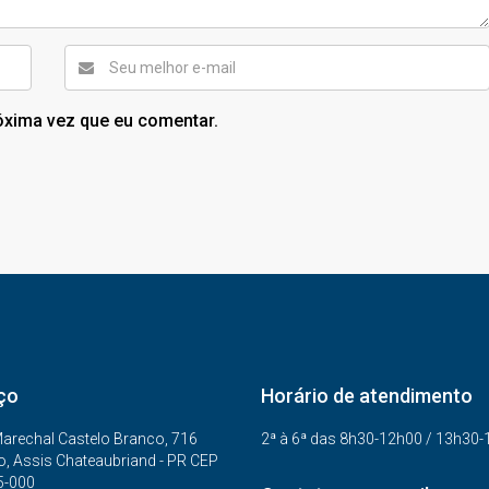
óxima vez que eu comentar.
ço
Horário de atendimento
arechal Castelo Branco, 716
2ª à 6ª das 8h30-12h00 / 13h30
o, Assis Chateaubriand - PR CEP
5-000